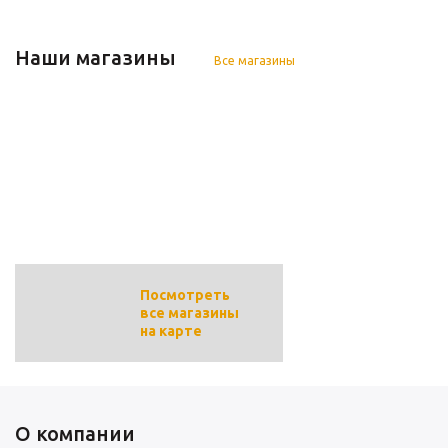
Наши магазины
Все магазины
г. Пушкино
Адрес:
Ярославское шоссе, владение 190. Торговый
центр Пулмарт, строение 3
Телефон
+7(985)663-23-86
Посмотреть
все магазины
на карте
О компании