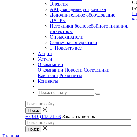
Об
Энергия
ру
АКБ, зарядные устройства
Пе
Дополнительное оборудование,
ко
ЛАТРы
Источники бесперебойного питания,
инверторы
Опрыскиватели
Солнечная энергетика
... Показать все
Акции
Услуги
О компании
О компании
Новости
Сотрудники
Вакансии
Реквизиты
Контакты
+7(916)147-71-69
Заказать звонок
Главная