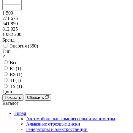
1 500
271 675
541 850
812 025
1 082 200
Бренд
Энергия (
350
)
Тип
?
Все
RI (
1
)
RS (
1
)
TI (
1
)
TS (
1
)
Цвет
Показать
Сбросить
Каталог
Fubag
Автомобильные компрессоры и манометры
Алмазные отрезные диски
Генераторы и электростанции