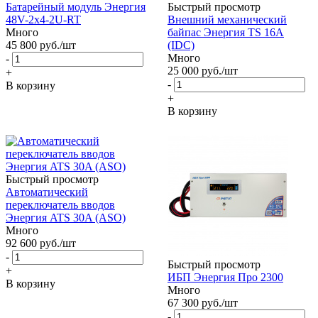
Батарейный модуль Энергия
Быстрый просмотр
48V-2х4-2U-RT
Внешний механический
Много
байпас Энергия TS 16A
45 800
руб.
/шт
(IDC)
Много
-
25 000
руб.
/шт
+
-
В корзину
+
В корзину
Быстрый просмотр
Автоматический
переключатель вводов
Энергия ATS 30A (ASO)
Много
92 600
руб.
/шт
-
Быстрый просмотр
+
ИБП Энергия Про 2300
В корзину
Много
67 300
руб.
/шт
-