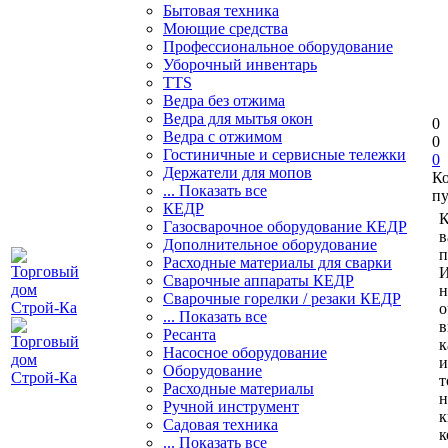
Бытовая техника
Моющие средства
Профессиональное оборудование
Уборочный инвентарь
TTS
Ведра без отжима
Ведра для мытья окон
0
Ведра с отжимом
0
Гостиничные и сервисные тележки
0
Держатели для мопов
К
... Показать все
пу
КЕДР
К
Газосварочное оборудование КЕДР
в
Дополнительное оборудование
п
Расходные материалы для сварки
И
Сварочные аппараты КЕДР
н
Сварочные горелки / резаки КЕДР
о
... Показать все
в
Ресанта
к
Насосное оборудование
и
Оборудование
т
Расходные материалы
н
Ручной инструмент
к
Садовая техника
к
... Показать все