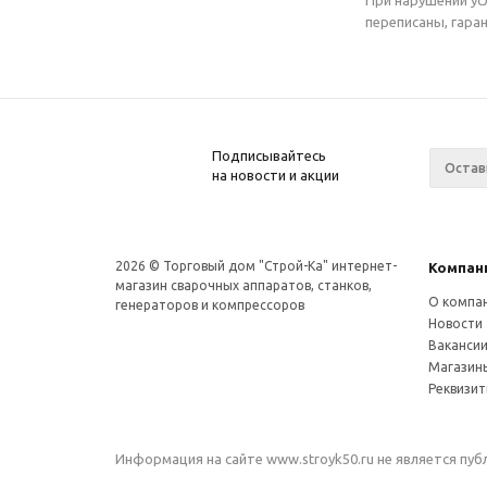
При нарушении ус
переписаны, гара
Подписывайтесь
на новости и акции
2026 © Торговый дом "Строй-Ка" интернет-
Компан
магазин сварочных аппаратов, станков,
О компа
генераторов и компрессоров
Новости
Ваканси
Магазин
Реквизи
Информация на сайте www.stroyk50.ru не является пу