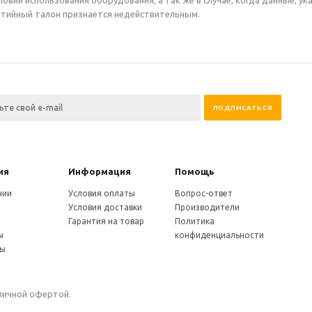
ловий использования оборудования, а так же в случае, когда данные, у
нтийный талон признается недействительным.
ия
Информация
Помощь
нии
Условия оплаты
Вопрос-ответ
Условия доставки
Производители
и
Гарантия на товар
Политика
ы
конфиденциальности
ты
бличной офертой.