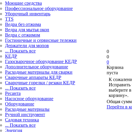
Моющие средства
Профессиональное оборудование
Уборочный инвентарь
TTS
Ведра без отжима
Ведра для мытья окон
Ведра с отжимом
Гостиничные и сервисные тележки
Держатели для мопов
... Показать все
0
КЕДР
0
Газосварочное оборудование КЕДР
0
Дополнительное оборудование
Корзина
Расходные материалы для сварки
пуста
Сварочные аппараты КЕДР
К сожалени
Сварочные горелки / резаки КЕДР
Исправить 
... Показать все
выберите в
Ресанта
корзину».
Насосное оборудование
Общая сумм
Оборудование
Перейти в к
Расходные материалы
Ручной инструмент
Садовая техника
... Показать все
Энергия