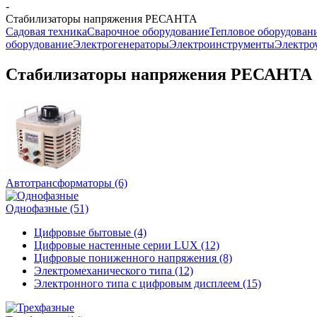
-
Стабилизаторы напряжения РЕСАНТА
Садовая техника
Сварочное оборудование
Тепловое оборудован
оборудование
Электрогенераторы
Электроинструменты
Электро
Стабилизаторы напряжения РЕСАНТА
Автотрансформаторы
(6)
Однофазные
(51)
Цифровые бытовые (4)
Цифровые настенные серии LUX (12)
Цифровые пониженного напряжения (8)
Электромеханического типа (12)
Электронного типа с цифровым дисплеем (15)