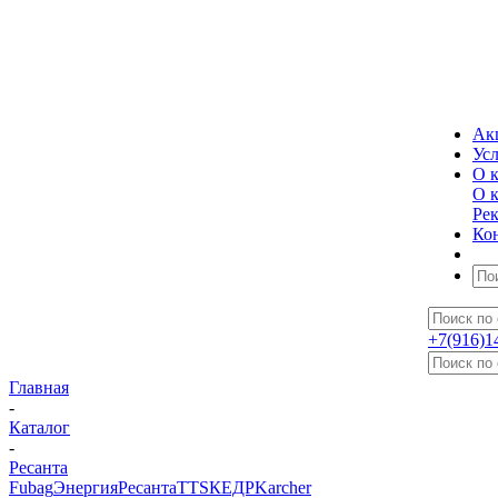
Ак
Ус
О 
О 
Ре
Ко
+7(916)1
Главная
-
Каталог
-
Ресанта
Fubag
Энергия
Ресанта
TTS
КЕДР
Karcher