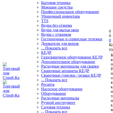
Бытовая техника
Моющие средства
Профессиональное оборудование
Уборочный инвентарь
TTS
Ведра без отжима
Ведра для мытья окон
0
Ведра с отжимом
0
Гостиничные и сервисные тележки
0
Держатели для мопов
К
... Показать все
пу
КЕДР
К
Газосварочное оборудование КЕДР
в
Дополнительное оборудование
п
Расходные материалы для сварки
И
Сварочные аппараты КЕДР
н
Сварочные горелки / резаки КЕДР
о
... Показать все
в
Ресанта
к
Насосное оборудование
и
Оборудование
т
Расходные материалы
н
Ручной инструмент
к
Садовая техника
к
... Показать все