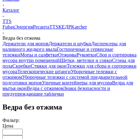
-
Каталог
-
TTS
Fubag
Энергия
Ресанта
TTS
КЕДР
Karcher
-
Ведра без отжима
Держатели для мопов
Держатели и шубки
Диспенсеры для
наливного жидкого мыла
Гостиничные и сервисные
тележки
Мопы и салфетки
Отжимы
Рукоятки
Сбор и сортировка
мусора внутри помещений
Щетки, метелки и совки
Сгоны для
пола
Скребки
Стяжки для окон
Тележки для сбора и сортировки
мусора
Телескопические штанги
Уборочные тележки с
отжимом
Уборочные тележки с системой предварительной
подготовки мопов
Уличные контейнеры для мусора
Ведра для
мытья окон
Ведра с отжимом
Знаки безопасности и
предупреждающие таблички
Ведра без отжима
Фильтр:
Цена