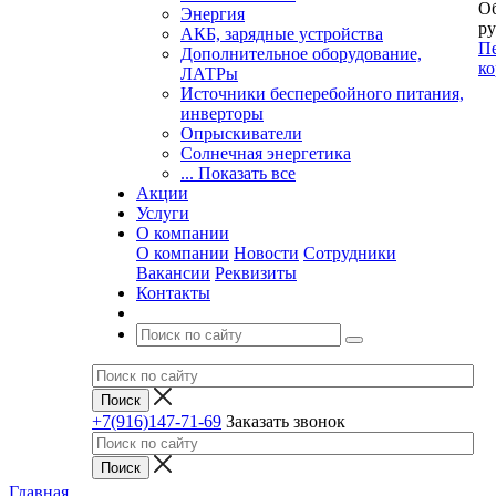
Об
Энергия
ру
АКБ, зарядные устройства
Пе
Дополнительное оборудование,
ко
ЛАТРы
Источники бесперебойного питания,
инверторы
Опрыскиватели
Солнечная энергетика
... Показать все
Акции
Услуги
О компании
О компании
Новости
Сотрудники
Вакансии
Реквизиты
Контакты
+7(916)147-71-69
Заказать звонок
Главная