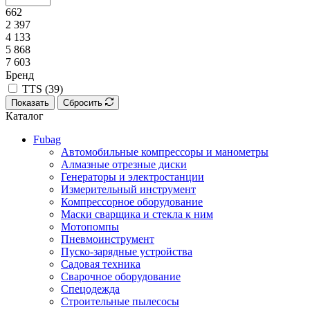
662
2 397
4 133
5 868
7 603
Бренд
TTS (
39
)
Показать
Сбросить
Каталог
Fubag
Автомобильные компрессоры и манометры
Алмазные отрезные диски
Генераторы и электростанции
Измерительный инструмент
Компрессорное оборудование
Маски сварщика и стекла к ним
Мотопомпы
Пневмоинструмент
Пуско-зарядные устройства
Садовая техника
Сварочное оборудование
Спецодежда
Строительные пылесосы