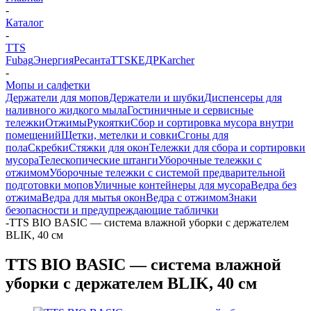
-
Каталог
-
TTS
Fubag
Энергия
Ресанта
TTS
КЕДР
Karcher
-
Мопы и салфетки
Держатели для мопов
Держатели и шубки
Диспенсеры для
наливного жидкого мыла
Гостиничные и сервисные
тележки
Отжимы
Рукоятки
Сбор и сортировка мусора внутри
помещений
Щетки, метелки и совки
Сгоны для
пола
Скребки
Стяжки для окон
Тележки для сбора и сортировки
мусора
Телескопические штанги
Уборочные тележки с
отжимом
Уборочные тележки с системой предварительной
подготовки мопов
Уличные контейнеры для мусора
Ведра без
отжима
Ведра для мытья окон
Ведра с отжимом
Знаки
безопасности и предупреждающие таблички
-
TTS BIO BASIC — система влажной уборки с держателем
BLIK, 40 см
TTS BIO BASIC — система влажной
уборки с держателем BLIK, 40 см