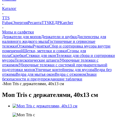
-
Каталог
-
TTS
Fubag
Энергия
Ресанта
TTS
КЕДР
Karcher
-
Мопы и салфетки
Держатели для мопов
Держатели и шубки
Диспенсеры для
наливного жидкого мыла
Гостиничные и сервисные
тележки
Отжимы
Рукоятки
Сбор и сортировка мусора внутри
помещений
Щетки, метелки и совки
Сгоны для
пола
Скребки
Стяжки для окон
Тележки для сбора и сортировки
мусора
Телескопические штанги
Уборочные тележки с
отжимом
Уборочные тележки с системой предварительной
подготовки мопов
Уличные контейнеры для мусора
Ведра без
отжима
Ведра для мытья окон
Ведра с отжимом
Знаки
безопасности и предупреждающие таблички
-
Моп Tris с держателями, 40х13 см
Моп Tris с держателями, 40х13 см