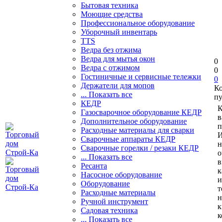
Бытовая техника
Моющие средства
Профессиональное оборудование
Уборочный инвентарь
TTS
Ведра без отжима
Ведра для мытья окон
0
Ведра с отжимом
0
Гостиничные и сервисные тележки
0
Держатели для мопов
К
... Показать все
пу
КЕДР
К
Газосварочное оборудование КЕДР
в
Дополнительное оборудование
п
Расходные материалы для сварки
И
Сварочные аппараты КЕДР
н
Сварочные горелки / резаки КЕДР
о
... Показать все
в
Ресанта
к
Насосное оборудование
и
Оборудование
т
Расходные материалы
н
Ручной инструмент
к
Садовая техника
к
... Показать все