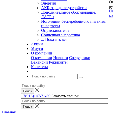
Об
Энергия
ру
АКБ, зарядные устройства
Пе
Дополнительное оборудование,
ко
ЛАТРы
Источники бесперебойного питания,
инверторы
Опрыскиватели
Солнечная энергетика
... Показать все
Акции
Услуги
О компании
О компании
Новости
Сотрудники
Вакансии
Реквизиты
Контакты
+7(916)147-71-69
Заказать звонок
Главная