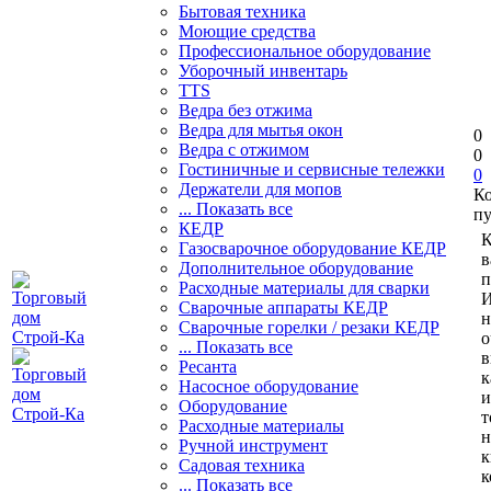
Бытовая техника
Моющие средства
Профессиональное оборудование
Уборочный инвентарь
TTS
Ведра без отжима
Ведра для мытья окон
0
Ведра с отжимом
0
Гостиничные и сервисные тележки
0
Держатели для мопов
К
... Показать все
пу
КЕДР
К
Газосварочное оборудование КЕДР
в
Дополнительное оборудование
п
Расходные материалы для сварки
И
Сварочные аппараты КЕДР
н
Сварочные горелки / резаки КЕДР
о
... Показать все
в
Ресанта
к
Насосное оборудование
и
Оборудование
т
Расходные материалы
н
Ручной инструмент
к
Садовая техника
к
... Показать все