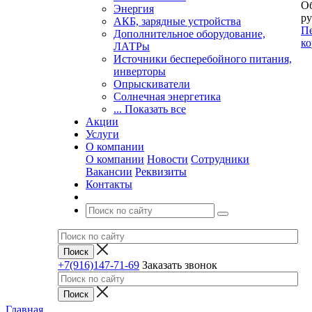
Об
Энергия
ру
АКБ, зарядные устройства
Пе
Дополнительное оборудование,
ко
ЛАТРы
Источники бесперебойного питания,
инверторы
Опрыскиватели
Солнечная энергетика
... Показать все
Акции
Услуги
О компании
О компании
Новости
Сотрудники
Вакансии
Реквизиты
Контакты
+7(916)147-71-69
Заказать звонок
Главная