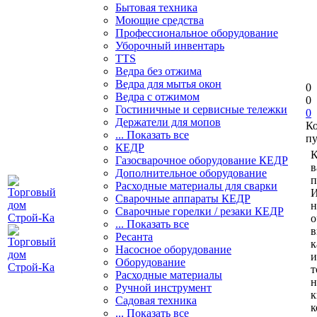
Бытовая техника
Моющие средства
Профессиональное оборудование
Уборочный инвентарь
TTS
Ведра без отжима
Ведра для мытья окон
0
Ведра с отжимом
0
Гостиничные и сервисные тележки
0
Держатели для мопов
К
... Показать все
пу
КЕДР
К
Газосварочное оборудование КЕДР
в
Дополнительное оборудование
п
Расходные материалы для сварки
И
Сварочные аппараты КЕДР
н
Сварочные горелки / резаки КЕДР
о
... Показать все
в
Ресанта
к
Насосное оборудование
и
Оборудование
т
Расходные материалы
н
Ручной инструмент
к
Садовая техника
к
... Показать все