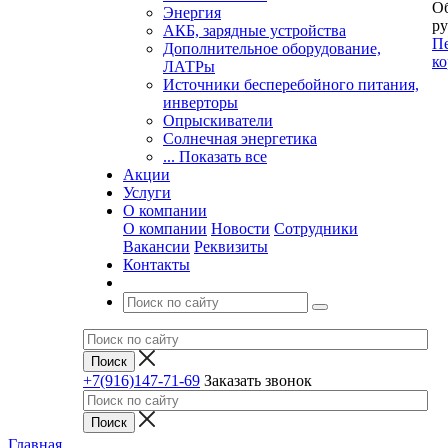
Об
Энергия
ру
АКБ, зарядные устройства
Пе
Дополнительное оборудование,
ко
ЛАТРы
Источники бесперебойного питания,
инверторы
Опрыскиватели
Солнечная энергетика
... Показать все
Акции
Услуги
О компании
О компании
Новости
Сотрудники
Вакансии
Реквизиты
Контакты
+7(916)147-71-69
Заказать звонок
Главная