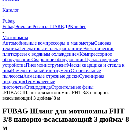
-
Каталог
-
Fubag
Fubag
Энергия
Ресанта
TTS
КЕДР
Karcher
-
Мотопомпы
Автомобильные компрессоры и манометры
Садовая
техника
Генераторы и электростанции
Электрические
плиткорезы с водяным охлаждением
Компрессорное
оборудование
Сварочное оборудование
Пуско-зарядные
устройства
Пневмоинструмент
Маски сварщика и стекла к
ним
Измерительный инструмент
Строительные
пылесосы
Алмазные отрезные диски
Сувенирная
продукция
Термоклеевые
пистолеты
Спецодежда
Строительные фены
-
FUBAG Шланг для мотопомпы FHT 3/8 напорно-
всасывающий 3 дюйма/ 8 м
FUBAG Шланг для мотопомпы FHT
3/8 напорно-всасывающий 3 дюйма/ 8
м