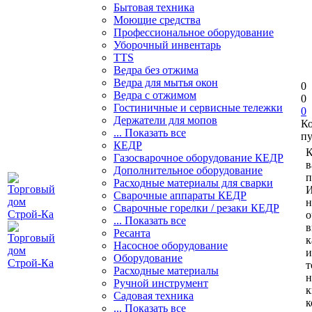
Бытовая техника
Моющие средства
Профессиональное оборудование
Уборочный инвентарь
TTS
Ведра без отжима
Ведра для мытья окон
0
Ведра с отжимом
0
Гостиничные и сервисные тележки
0
Держатели для мопов
К
... Показать все
пу
КЕДР
К
Газосварочное оборудование КЕДР
в
Дополнительное оборудование
п
Расходные материалы для сварки
И
Сварочные аппараты КЕДР
н
Сварочные горелки / резаки КЕДР
о
... Показать все
в
Ресанта
к
Насосное оборудование
и
Оборудование
т
Расходные материалы
н
Ручной инструмент
к
Садовая техника
к
... Показать все