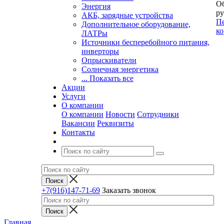
Об
Энергия
ру
АКБ, зарядные устройства
Пе
Дополнительное оборудование,
ко
ЛАТРы
Источники бесперебойного питания,
инверторы
Опрыскиватели
Солнечная энергетика
... Показать все
Акции
Услуги
О компании
О компании
Новости
Сотрудники
Вакансии
Реквизиты
Контакты
+7(916)147-71-69
Заказать звонок
Главная