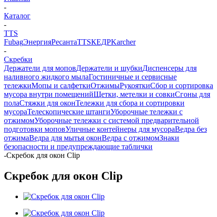
-
Каталог
-
TTS
Fubag
Энергия
Ресанта
TTS
КЕДР
Karcher
-
Скребки
Держатели для мопов
Держатели и шубки
Диспенсеры для
наливного жидкого мыла
Гостиничные и сервисные
тележки
Мопы и салфетки
Отжимы
Рукоятки
Сбор и сортировка
мусора внутри помещений
Щетки, метелки и совки
Сгоны для
пола
Стяжки для окон
Тележки для сбора и сортировки
мусора
Телескопические штанги
Уборочные тележки с
отжимом
Уборочные тележки с системой предварительной
подготовки мопов
Уличные контейнеры для мусора
Ведра без
отжима
Ведра для мытья окон
Ведра с отжимом
Знаки
безопасности и предупреждающие таблички
-
Скребок для окон Clip
Скребок для окон Clip