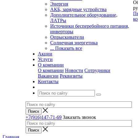
Об
Энергия
ру
АКБ, зарядные устройства
Пе
Дополнительное оборудование,
ко
ЛАТРы
Источники бесперебойного питания,
инверторы
Опрыскиватели
Солнечная энергетика
... Показать все
Акции
Услуги
О компании
О компании
Новости
Сотрудники
Вакансии
Реквизиты
Контакты
+7(916)147-71-69
Заказать звонок
Главная