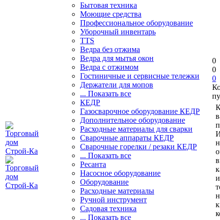
Бытовая техника
Моющие средства
Профессиональное оборудование
Уборочный инвентарь
TTS
Ведра без отжима
Ведра для мытья окон
0
Ведра с отжимом
0
Гостиничные и сервисные тележки
0
Держатели для мопов
К
... Показать все
пу
КЕДР
К
Газосварочное оборудование КЕДР
в
Дополнительное оборудование
п
Расходные материалы для сварки
И
Сварочные аппараты КЕДР
н
Сварочные горелки / резаки КЕДР
о
... Показать все
в
Ресанта
к
Насосное оборудование
и
Оборудование
т
Расходные материалы
н
Ручной инструмент
к
Садовая техника
к
... Показать все