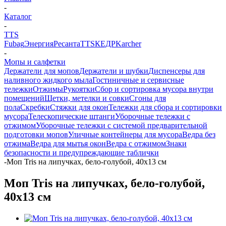
-
Каталог
-
TTS
Fubag
Энергия
Ресанта
TTS
КЕДР
Karcher
-
Мопы и салфетки
Держатели для мопов
Держатели и шубки
Диспенсеры для
наливного жидкого мыла
Гостиничные и сервисные
тележки
Отжимы
Рукоятки
Сбор и сортировка мусора внутри
помещений
Щетки, метелки и совки
Сгоны для
пола
Скребки
Стяжки для окон
Тележки для сбора и сортировки
мусора
Телескопические штанги
Уборочные тележки с
отжимом
Уборочные тележки с системой предварительной
подготовки мопов
Уличные контейнеры для мусора
Ведра без
отжима
Ведра для мытья окон
Ведра с отжимом
Знаки
безопасности и предупреждающие таблички
-
Моп Tris на липучках, бело-голубой, 40х13 см
Моп Tris на липучках, бело-голубой,
40х13 см